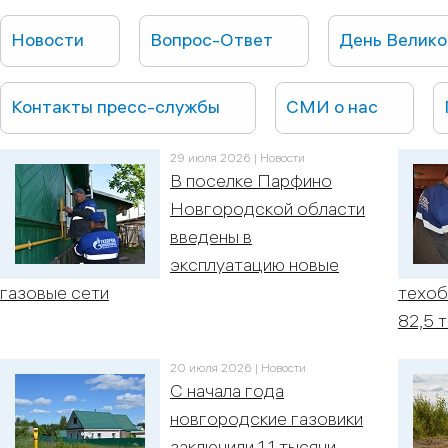
Новости
Вопрос-Ответ
День Велик
Контакты пресс-службы
СМИ о нас
29 июля 2026 | Новости
В поселке Парфино
Новгородской области
введены в
эксплуатацию новые
газовые сети
техоб
82,5 
20 июля 2026 | Новости
С начала года
новгородские газовики
заключили 1,1 тысячи