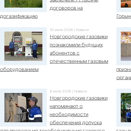
договоров на
догазификацию
Горын
10 июля 2026 | Новости
Новгородские газовики
познакомили будущих
абонентов с
отечественным газовым
оборудованием
призн
орган
8 июля 2026 | Новости
Новгородские газовики
напоминают о
необходимости
обеспечения допуска
для проведения техобслуживания газового
газу 