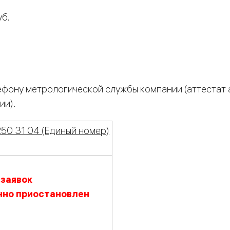
уб.
лефону метрологической службы компании (аттестат
ии).
250 31 04 (Единый номер)
заявок
нно приостановлен