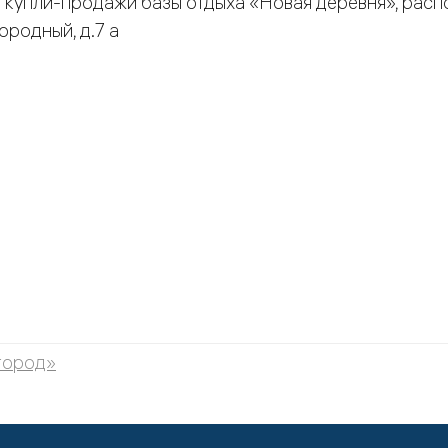
 купли-продажи базы отдыха «Новая деревня», расп
ородный, д.7 а
город»