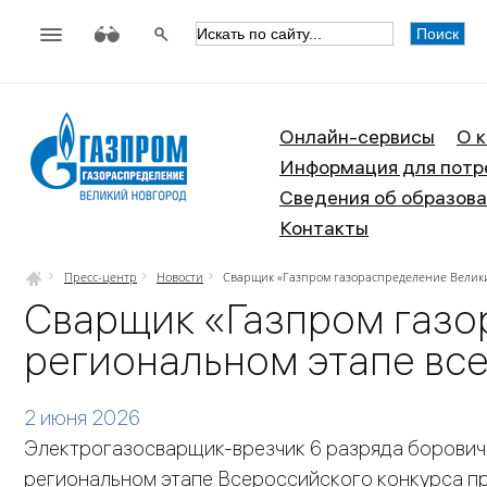
АО «Газпром газораспределен
Онлайн-сервисы
О 
Информация для потр
Сведения об образова
Контакты
Пресс-центр
Новости
Сварщик «Газпром газораспределение Велики
Сварщик «Газпром газо
региональном этапе вс
2 июня 2026
Электрогазосварщик-врезчик 6 разряда борович
региональном этапе Всероссийского конкурса п