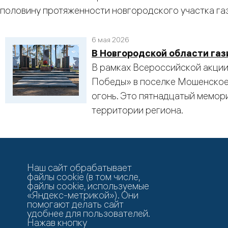
половину протяженности новгородского участка га
6 мая 2026
В Новгородской области га
В рамках Всероссийской акци
Победы» в поселке Мошенское
огонь. Это пятнадцатый мемори
территории региона.
Год охраны труда 1 - 20 из 854
Начало | Пред. |
1
2
3
4
5
|
След.
|
Конец
Наш сайт обрабатывает
файлы cookie (в том числе,
файлы cookie, используемые
«Яндекс-метрикой»). Они
помогают делать сайт
удобнее для пользователей.
Нажав кнопку
©
АО «Газпром газораспределение Великий Новго