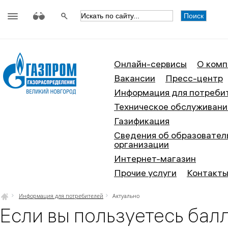
АО «Газпром газораспределение
Онлайн-сервисы
О комп
Вакансии
Пресс-центр
Информация для потреби
Техническое обслуживани
Газификация
Сведения об образовател
организации
Интернет-магазин
Прочие услуги
Контакт
Информация для потребителей
Актуально
Если вы пользуетесь бал